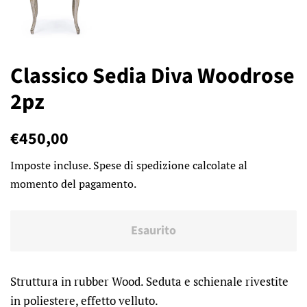
Classico Sedia Diva Woodrose
2pz
Prezzo
Prezzo
€450,00
di
scontato
Imposte incluse.
Spese di spedizione
calcolate al
listino
momento del pagamento.
Esaurito
Struttura in rubber Wood. Seduta e schienale rivestite
in poliestere, effetto velluto.