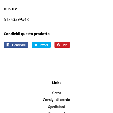
misure:
51x53x99x48
Condividi questo prodotto
Condividi
Condividi
Tweet
Twitta
Pin
Pinna
su
su
su
Facebook
Twitter
Pinterest
Links
Cerca
Consigli di arredo
Spedizioni