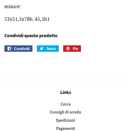
misure:
53x51,5x78h. 45,5h1
Condividi questo prodotto
Condividi
Condividi
Tweet
Twitta
Pin
Pinna
su
su
su
Facebook
Twitter
Pinterest
Links
Cerca
Consigli di arredo
Spedizioni
Pagamenti