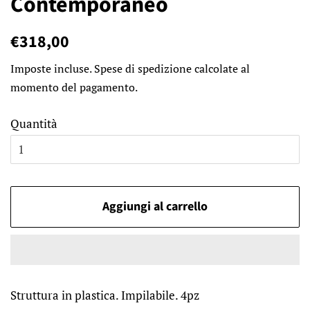
Contemporaneo
Prezzo
Prezzo
€318,00
di
scontato
Imposte incluse.
Spese di spedizione
calcolate al
listino
momento del pagamento.
Quantità
Aggiungi al carrello
Struttura in plastica. Impilabile. 4pz